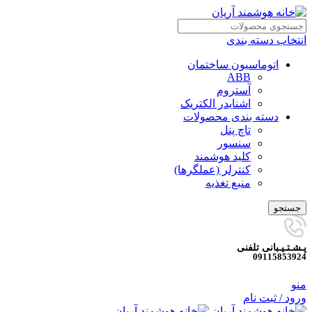
انتخاب دسته بندی
اتوماسیون ساختمان
ABB
آستروم
اشنایدر الکتریک
دسته بندی محصولات
تاچ پنل
سنسور
کلید هوشمند
کنترلر (عملگرها)
منبع تغذیه
جستجو
پـشـتـیـبانی تلفنی
09115853924
منو
ورود / ثبت نام