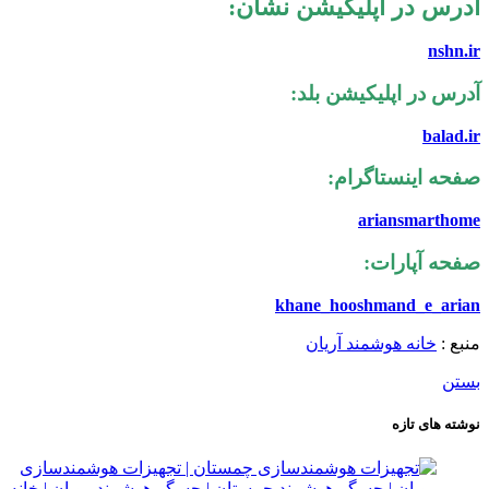
آدرس در اپلیکیشن نشان:
nshn.ir
آدرس در اپلیکیشن بلد:
balad.ir
صفحه اینستاگرام:
ariansmarthome
صفحه آپارات:
khane_hooshmand_e_arian
منبع :
خانه هوشمند آریان
بستن
نوشته های تازه