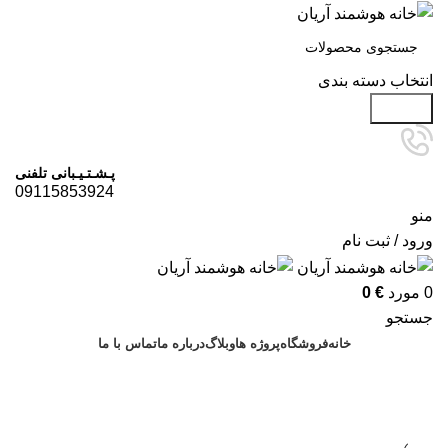
انتخاب دسته بندی
جستجو
پـشـتـیـبانی تلفنی
09115853924
منو
ورود / ثبت نام
0
مورد
€
0
جستجو
خانه
فروشگاه
پروژه ها
وبلاگ
درباره ما
تماس با ما
درخواست مشاوره
خانه دریا